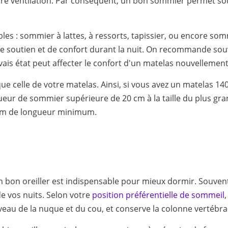
eure ventilation. Par conséquent, un bon sommier permet sou
bles : sommier à lattes, à ressorts, tapissier, ou encore s
 soutien et de confort durant la nuit. On recommande s
ais état peut affecter le confort d'un matelas nouvellement
que celle de votre matelas. Ainsi, si vous avez un matelas 
gueur de sommier supérieure de 20 cm à la taille du plus gr
 cm de longueur minimum.
un bon oreiller est indispensable pour mieux dormir. Souven
de vos nuits. Selon votre
position préférentielle de sommeil
iveau de la nuque et du cou, et conserve la colonne vertébra