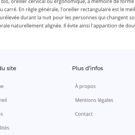
l ou bio, oreiller cervical ou ergonomique, à mémoire de form
 carré. En règle générale, l'oreiller rectangulaire est le mei
élevée durant la nuit pour les personnes qui changent souv
brale naturellement alignée. Il évite ainsi l'apparition de d
u site
Plus d’infos
ue
À propos
eil
Mentions légales
es
Contact
lités