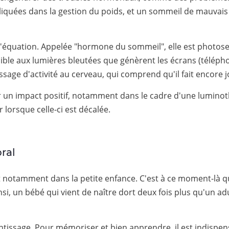
iquées dans la gestion du poids, et un sommeil de mauvais 
'équation. Appelée "hormone du sommeil", elle est photosen
ible aux lumières bleutées que génèrent les écrans (téléphon
age d'activité au cerveau, qui comprend qu'il fait encore jo
r un impact positif, notamment dans le cadre d'une luminothé
lorsque celle-ci est décalée.
ral
 et notamment dans la petite enfance. C'est à ce moment-là
si, un bébé qui vient de naître dort deux fois plus qu'un adu
issage. Pour mémoriser et bien apprendre, il est indispen