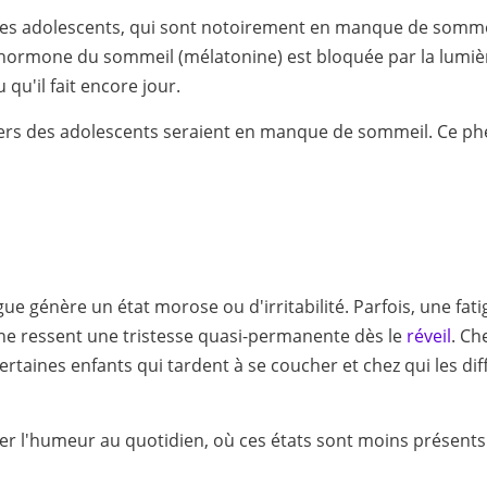
z les adolescents, qui sont notoirement en manque de somme
l'hormone du sommeil (mélatonine) est bloquée par la lumièr
qu'il fait encore jour.
ers des adolescents seraient en manque de sommeil. Ce ph
gue génère un état morose ou d'irritabilité. Parfois, une 
onne ressent une tristesse quasi-permanente dès le
réveil
. Ch
rtaines enfants qui tardent à se coucher et chez qui les d
er l'humeur au quotidien, où ces états sont moins présents